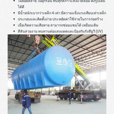
ไม่ย่อยสลาย ไม่ผุกร่อน ทนทุกสภาวะสิ่งแวดล้อม คงรูปเดิม
ได้ดี
มีน้ำหนักเบากว่าเหล็ก 4 เท่า มีความแข็งแรงเทียบเท่าเหล็ก
ประกอบและติดตั้งง่าย ประหยัดค่าใช้จ่ายในการก่อสร้าง
เมื่อเกิดความเสียหาย สามารถซ่อมแซมได้ เหมือนเดิม
สีสันสวยงาม ทนทานต่อแสงแดดและป้องกันรังสียูวี (UV)