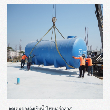
จุดเด่นของถังเก็บน้ำไฟเบอร์กลาส