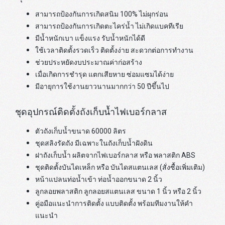
สามารถป้องกันการเกิดสนิม 100% ไม่ผุกร่อน
สามารถป้องกันการเกิดตะไคร่น้ำ ไม่เกิดแบคทีเรีย
มีน้ำหนักเบา แข็งแรง รับน้ำหนักได้ดี
ใช้เวลาติดตั้งรวดเร็ว ติดตั้งง่าย สะดวกต่อการทำงาน
ช่วยประหยัดงบประมาณค่าก่อสร้าง
เมื่อเกิดการชำรุด แตกเสียหาย ซ่อมแซมได้ง่าย
มีอายุการใช้งานยาวนานมากกว่า 50 ปีขึ้นไป
ชุดอุปกรณ์ติดตั้งถังเก็บน้ำไฟเบอร์กลาส
ตัวถังเก็บน้ำขนาด 60000 ลิตร
ชุดสลิงรัดถัง มีเฉพาะในถังเก็บน้ำฝังดิน
ฝาถังเก็บน้ำ ผลิตจากไฟเบอร์กลาส หรือ พลาสติก ABS
ชุดติดตั้งบันไดเหล็ก หรือ บันไดสแตนเลส (สั่งซื้อเพิ่มเติม)
หน้าแปลนท่อน้ำเข้า ท่อน้ำออกขนาด 2 นิ้ว
ลูกลอยพลาสติก ลูกลอยสแตนเลส ขนาด 1 นิ้ว หรือ 2 นิ้ว
คู่อมือแนะนำการติดตั้ง แบบติดตั้ง พร้อมทีมงานให้คำ
แนะนำ