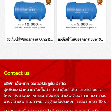
ถังเก็บน้ำไฟเบอร์กลาส ขนาด 12000 ลิตร
ถังเก็บน้ำไฟเบอร์กลาส ขนาด 5000 ลิตร
Contact us
บริษัท เอ็ม-เทค วอเตอร์โซลูชั่น จำกัด
ผู้ผลิตและจำหน่าย
ถังเก็บน้ำ
ถังบำบัดน้ำเสีย
แทงค์น้ำขนาด
ใหญ่ ถังน้ำอุตสาหกรรม
ถังบำบัดน้ำเสียเติมอากาศ
และ
ระบบ
บำบัดน้ำเสีย
คุณภาพมาตรฐานที่มีประสบการณ์มากกว่า 10 ปี