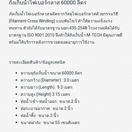
ถังเก็บน้ำไฟเบอร์กลาส 60000 ลิตร
ถังเก็บน้ำไฟเบอร์กลาส
ผลิตจากวัสดุไฟเบอร์กลาสด้วยกรรมวิธี
(Filament Cross Winding) แบบพันไขว้ ทำให้ความแข็งแรง
ทนทาน ตัวถังได้รับมาตรฐาน มอก.435-2548 โรงงานผลิตได้รับ
มาตรฐาน ISO 9001:2015 จึงทำให้ถังเก็บน้ำ M-TECH มีคุณภาพดี
พร้อมให้บริการหลังการขายตลอดอายุการใช้งาน
รายละเอียดสินค้า/ข้อมูลเทคนิค
ความจุถังเก็บน้ำ ขนาด 60000 ลิตร
ความกว้าง (Diameter) : 3.0 เมตร
ความยาว (Length) : 9.3 เมตร
ความสูง (Height) 3.15 เมตร
ท่อน้ำเข้า-ท่อน้ำออก : ขนาด 2 นิ้ว
ท่อระบายอากาศ : ขนาด 2 นิ้ว
ท่อน้ำทิ้ง : ขนาด 2 นิ้ว
ขนาดฝาถัง : ขนาด 55 เซนติเมตร