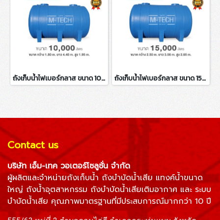
ถังเก็บน้ำไฟเบอร์กลาส ขนาด 10000 ลิตร
ถังเก็บน้ำไฟเบอร์กลาส ขนาด 15000 ลิตร
Contact us
บริษัท เอ็ม-เทค วอเตอร์โซลูชั่น จำกัด
ผู้ผลิตและจำหน่าย
ถังเก็บน้ำ
ถังบำบัดน้ำเสีย
แทงค์น้ำขนาด
ใหญ่ ถังน้ำอุตสาหกรรม
ถังบำบัดน้ำเสียเติมอากาศ
และ
ระบบ
บำบัดน้ำเสีย
คุณภาพมาตรฐานที่มีประสบการณ์มากกว่า 10 ปี