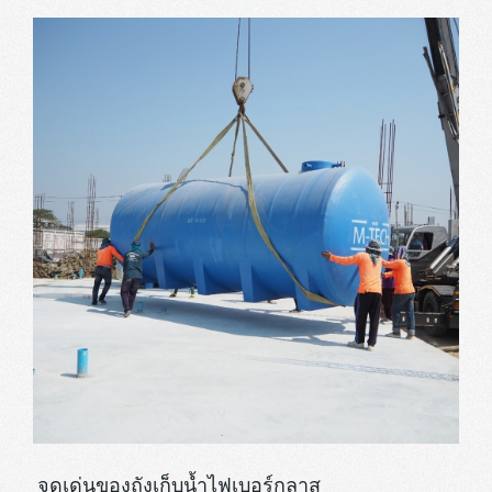
จุดเด่นของถังเก็บน้ำไฟเบอร์กลาส