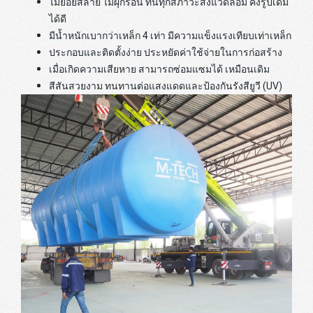
ไม่ย่อยสลาย ไม่ผุกร่อน ทนทุกสภาวะสิ่งแวดล้อม คงรูปเดิม
ได้ดี
มีน้ำหนักเบากว่าเหล็ก 4 เท่า มีความแข็งแรงเทียบเท่าเหล็ก
ประกอบและติดตั้งง่าย ประหยัดค่าใช้จ่ายในการก่อสร้าง
เมื่อเกิดความเสียหาย สามารถซ่อมแซมได้ เหมือนเดิม
สีสันสวยงาม ทนทานต่อแสงแดดและป้องกันรังสียูวี (UV)