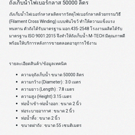
ถังเก็บน้ำไฟเบอร์กลาส 50000 ลิตร
ถังเก็บน้ำไฟเบอร์กลาส
ผลิตจากวัสดุไฟเบอร์กลาสด้วยกรรมวิธี
(Filament Cross Winding) แบบพันไขว้ ทำให้ความแข็งแรง
ทนทาน ตัวถังได้รับมาตรฐาน มอก.435-2548 โรงงานผลิตได้รับ
มาตรฐาน ISO 9001:2015 จึงทำให้ถังเก็บน้ำ M-TECH มีคุณภาพดี
พร้อมให้บริการหลังการขายตลอดอายุการใช้งาน
รายละเอียดสินค้า/ข้อมูลเทคนิค
ความจุถังเก็บน้ำ ขนาด 50000 ลิตร
ความกว้าง (Diameter) : 3.0 เมตร
ความยาว (Length) : 7.8 เมตร
ความสูง (Height) 3.15 เมตร
ท่อน้ำเข้า-ท่อน้ำออก : ขนาด 2 นิ้ว
ท่อระบายอากาศ : ขนาด 2 นิ้ว
ท่อน้ำทิ้ง : ขนาด 2 นิ้ว
ขนาดฝาถัง : ขนาด 55 เซนติเมตร